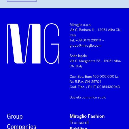
Miroglio s.p.a.
Via S. Barbara 11 – 12051 Alba CN,
Italy
Tel. +39 0173 299111
–
group@miroglio.com
Sede legale:
Via S. Margherita 23 – 12051 Alba
CN, Italy
Cap. Soc. Euro 150.000.000 i.v.
Nr. R.E.A. CN-25704
Cod. Fisc. / P.I. IT 00164430043
Società con unico socio
Group
Miroglio Fashion
Trussardi
Companies
Sublitex