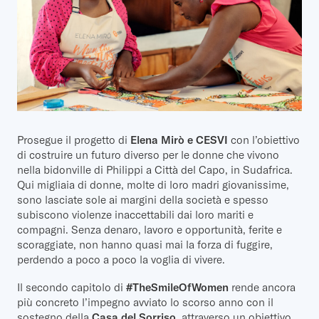
Prosegue il progetto di
Elena Mirò e CESVI
con l’obiettivo
di costruire un futuro diverso per le donne che vivono
nella bidonville di Philippi a Città del Capo, in Sudafrica.
Qui migliaia di donne, molte di loro madri giovanissime,
sono lasciate sole ai margini della società e spesso
subiscono violenze inaccettabili dai loro mariti e
compagni. Senza denaro, lavoro e opportunità, ferite e
scoraggiate, non hanno quasi mai la forza di fuggire,
perdendo a poco a poco la voglia di vivere.
Il secondo capitolo di
#TheSmileOfWomen
rende ancora
più concreto l’impegno avviato lo scorso anno con il
sostegno della
Casa del Sorriso
, attraverso un obiettivo