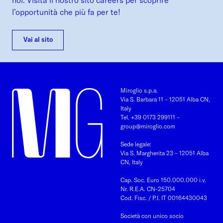
l’opportunità che più fa per te!
Vai al sito
Miroglio s.p.a.
Via S. Barbara 11 – 12051 Alba CN,
Italy
Tel. +39 0173 299111
–
group@miroglio.com
Sede legale:
Via S. Margherita 23 – 12051 Alba
CN, Italy
Cap. Soc. Euro 150.000.000 i.v.
Nr. R.E.A. CN-25704
Cod. Fisc. / P.I. IT 00164430043
Società con unico socio