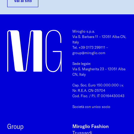
Vai al sito
Miroglio s.p.a.
Via S. Barbara 11 – 12051 Alba CN,
Italy
Tel. +39 0173 299111
–
group@miroglio.com
Sede legale:
Via S. Margherita 23 – 12051 Alba
CN, Italy
Cap. Soc. Euro 150.000.000 i.v.
Nr. R.E.A. CN-25704
Cod. Fisc. / P.I. IT 00164430043
Società con unico socio
Group
Miroglio Fashion
Trussardi