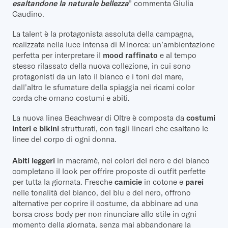
esaltandone la naturale bellezza
” commenta Giulia
Gaudino.
La talent è la protagonista assoluta della campagna,
realizzata nella luce intensa di Minorca: un’ambientazione
perfetta per interpretare il
mood raffinato
e al tempo
stesso rilassato della nuova collezione, in cui sono
protagonisti da un lato il bianco e i toni del mare,
dall’altro le sfumature della spiaggia nei ricami color
corda che ornano costumi e abiti.
La nuova linea Beachwear di Oltre è composta da
costumi
interi e bikini
strutturati, con tagli lineari che esaltano le
linee del corpo di ogni donna.
Abiti leggeri
in macramè, nei colori del nero e del bianco
completano il look per offrire proposte di outfit perfette
per tutta la giornata. Fresche
camicie
in cotone e
parei
nelle tonalità del bianco, del blu e del nero, offrono
alternative per coprire il costume, da abbinare ad una
borsa cross body per non rinunciare allo stile in ogni
momento della giornata, senza mai abbandonare la